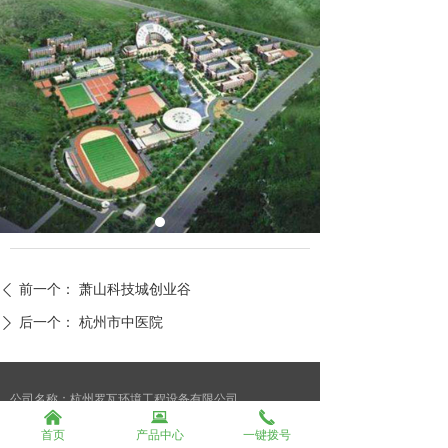
前一个：
萧山科技城创业谷
ꄴ
后一个：
杭州市中医院
ꄲ
公司名称：杭州罗瓦环境工程设备有限公司
낀
뀵
끅
联系人：康经理
首页
产品中心
一键拨号
手机：15558067180