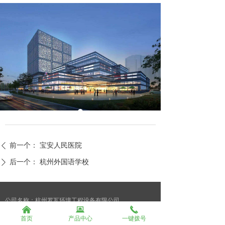
前一个：
宝安人民医院
ꄴ
后一个：
杭州外国语学校
ꄲ
公司名称：杭州罗瓦环境工程设备有限公司
낀
뀵
끅
联系人：康经理
首页
产品中心
一键拨号
手机：15558067180